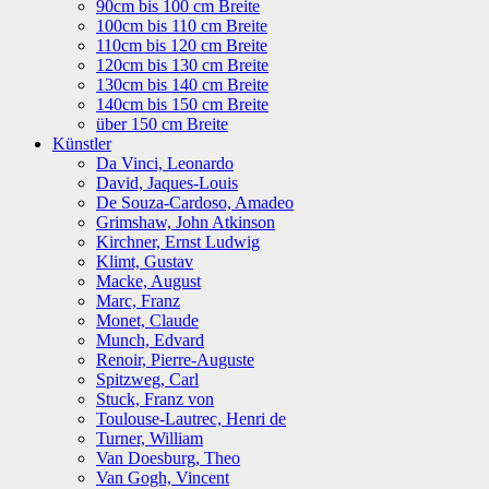
90cm bis 100 cm Breite
100cm bis 110 cm Breite
110cm bis 120 cm Breite
120cm bis 130 cm Breite
130cm bis 140 cm Breite
140cm bis 150 cm Breite
über 150 cm Breite
Künstler
Da Vinci, Leonardo
David, Jaques-Louis
De Souza-Cardoso, Amadeo
Grimshaw, John Atkinson
Kirchner, Ernst Ludwig
Klimt, Gustav
Macke, August
Marc, Franz
Monet, Claude
Munch, Edvard
Renoir, Pierre-Auguste
Spitzweg, Carl
Stuck, Franz von
Toulouse-Lautrec, Henri de
Turner, William
Van Doesburg, Theo
Van Gogh, Vincent